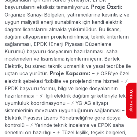
başvurularını eksiksiz tamamlıyoruz.
Proje Özeti:
Organize Sanayi Bölgeleri, yatırımcılarına kesintisiz ve
uygun maliyetli enerji sunabilmek için kendi elektrik
dağıtım lisanslarını almakla yükümlüdür. Bu lisans;
dağıtım altyapısının projelendirilmesi, teknik kriterlerin
sağlanması, EPDK (Enerji Piyasası Düzenleme
Kurumu) başvuru dosyasının hazırlanması, saha
incelemeleri ve lisanslama işlemlerini içerir. Bartek
Elektrik, bu süreci teknik uzmanlık ve yasal tecrübe ile
uçtan uca yürütür.
– ⚡ OSB'ye özel
Proje Kapsamı:
elektrik şebekesi fizibilite ve projelendirme hizmeti
– ⚡
EPDK başvuru formu, bilgi ve belge dosyalarının
Yeni Proje
hazırlanması
– ⚡ İlgili elektrik dağıtım şirketleriyle teknik
uyumluluk koordinasyonu
– ⚡ YG-AG altyapı
sistemlerinin mevzuata uygunluğunun sağlanması
– ⚡
Elektrik Piyasası Lisans Yönetmeliği’ne göre dosya
kontrolü
– ⚡ Yerinde teknik inceleme ve EPDK saha
denetimi ön hazırlığı
– ⚡ Tüzel kişilik, teşvik belgeleri,