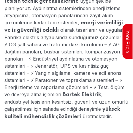
uygun şekilde
tesisin teknik gerekliliklerine
planlıyoruz.
Aydınlatma sistemlerinden enerji izleme
altyapısına, otomasyon panolarından zayıf akım
çözümlerine kadar tüm sistemler,
enerji verimliliği
olarak tasarlanır ve uygulanır.
ve iş güvenliği odaklı
Yeni Proje
Fabrika elektrik altyapısında sunduğumuz çözümler:
–
⚡ OG şalt sahası ve trafo merkezi kurulumu
– ⚡ AG
dağıtım panoları, busbar sistemleri, kompanzasyon
panoları
– ⚡ Endüstriyel aydınlatma ve otomasyon
sistemleri
– ⚡ Jeneratör, UPS ve kesintisiz güç
sistemleri
– ⚡ Yangın algılama, kamera ve acil anons
sistemleri
– ⚡ Paratoner ve topraklama sistemleri
– ⚡
Enerji izleme ve raporlama çözümleri
– ⚡ Test, ölçüm
ve devreye alma işlemleri
,
Bartek Elektrik
endüstriyel tesislerin kesintisiz, güvenli ve uzun ömürlü
çalışabilmesi için sahada edindiği deneyimle
yüksek
üretmektedir.
kaliteli mühendislik çözümleri