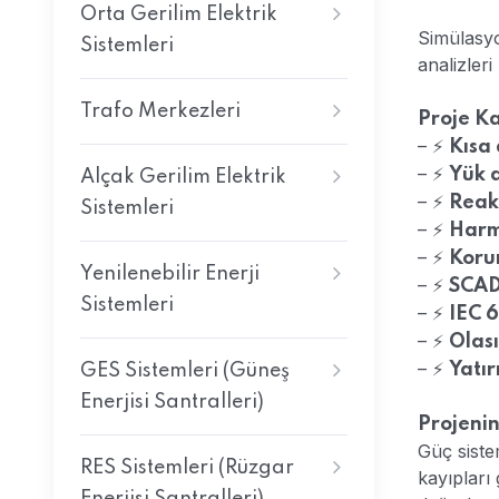
Orta Gerilim Elektrik
Simülasyon
Sistemleri
analizleri
Trafo Merkezleri
Proje K
– ⚡
Kısa 
– ⚡
Yük 
Alçak Gerilim Elektrik
– ⚡
Reak
Sistemleri
– ⚡
Harmo
– ⚡
Koru
Yenilenebilir Enerji
– ⚡
SCAD
Sistemleri
– ⚡
IEC 
– ⚡
Olası
– ⚡
Yatır
GES Sistemleri (Güneş
Enerjisi Santralleri)
Projeni
Güç sistem
RES Sistemleri (Rüzgar
kayıpları