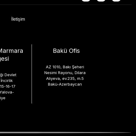
İletişim
Marmara
Bakü Ofis
esi
AZ 1010, Bakı Şeheri
Nesimi Rayonu, Dilara
iği Devlet
Aliyeva, ev.235, m.5
İncirlik
Bakü-Azerbaycan
:15-16-17
-Yalova-
iye