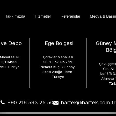
Hakkımızda
Hizmetler
Referanslar
Medya & Basın
k ve Depo
Ege Bölgesi
Güney 
Bölg
Mahallesi Pi
Çoraklar Mahallesi
:3/1 34959
5001. Sok. No:7/2E
Çavuşçiftl
nbul-Türkiye
Nemrut Küçük Sanayi
Yolu Altı 
Sitesi Aliağa- İzmir-
No:15/B D
Türkiye
Altınova
Türk
+90 216 593 25 50
bartek@bartek.com.tr