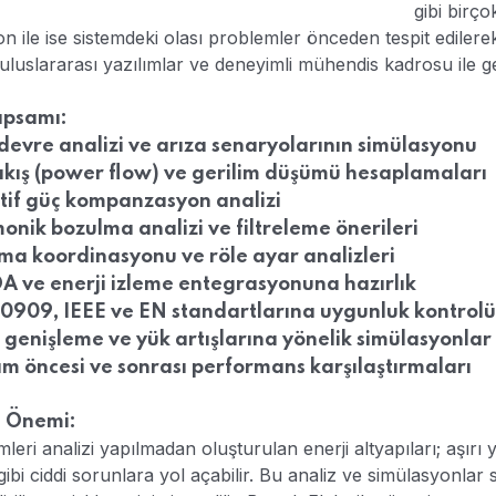
gibi birç
 ile ise sistemdeki olası problemler önceden tespit edilerek iş
 uluslararası yazılımlar ve deneyimli mühendis kadrosu ile ge
apsamı:
devre analizi ve arıza senaryolarının simülasyonu
akış (power flow) ve gerilim düşümü hesaplamaları
tif güç kompanzasyon analizi
nik bozulma analizi ve filtreleme önerileri
ma koordinasyonu ve röle ayar analizleri
A ve enerji izleme entegrasyonuna hazırlık
60909, IEEE ve EN standartlarına uygunluk kontrolü
 genişleme ve yük artışlarına yönelik simülasyonlar
ım öncesi ve sonrası performans karşılaştırmaları
n Önemi:
leri analizi yapılmadan oluşturulan enerji altyapıları; aşırı
 gibi ciddi sorunlara yol açabilir. Bu analiz ve simülasyonl