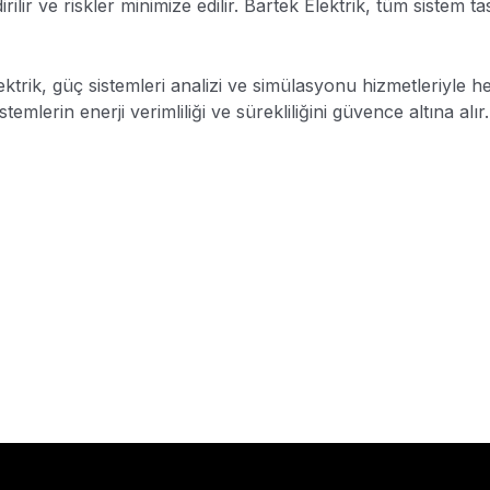
rilir ve riskler minimize edilir. Bartek Elektrik, tüm sistem t
ektrik, güç sistemleri analizi ve simülasyonu hizmetleriyle h
temlerin enerji verimliliği ve sürekliliğini güvence altına alı