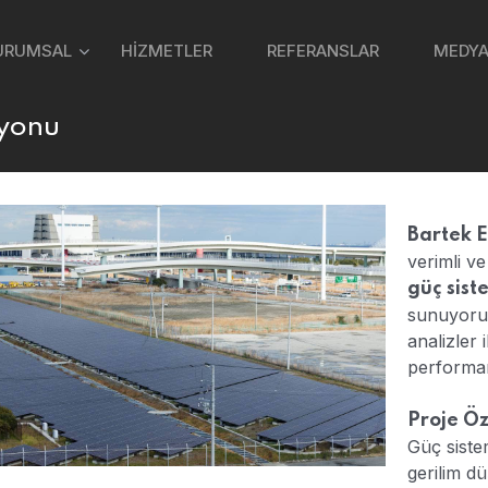
URUMSAL
HİZMETLER
REFERANSLAR
MEDYA
syonu
Bartek E
verimli ve
güç sist
sunuyoruz
analizler i
performan
Proje Öz
Güç sistem
gerilim d