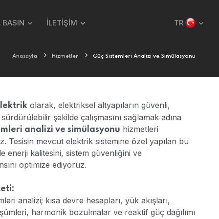
 BASIN
İLETİŞİM
TR
Anasayfa
Hizmetler
Güç Sistemleri Analizi ve Simülasyonu
olarak, elektriksel altyapıların güvenli,
lektrik
 sürdürülebilir şekilde çalışmasını sağlamak adına
hizmetleri
emleri analizi ve simülasyonu
. Tesisin mevcut elektrik sistemine özel yapılan bu
le enerji kalitesini, sistem güvenliğini ve
sını optimize ediyoruz.
eti:
leri analizi; kısa devre hesapları, yük akışları,
üşümleri, harmonik bozulmalar ve reaktif güç dağılımı