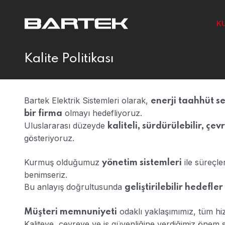
K
Kalite Politikası
Bartek Elektrik Sistemleri olarak,
enerji taahhüt 
olmayı hedefliyoruz.
bir firma
Uluslararası düzeyde
kaliteli, sürdürülebilir, çe
gösteriyoruz.
Kurmuş olduğumuz
ile süreçle
yönetim sistemleri
benimseriz.
Bu anlayış doğrultusunda
geliştirilebilir hedefler
odaklı yaklaşımımız, tüm hiz
Müşteri memnuniyeti
Kaliteye, çevreye ve iş güvenliğine verdiğimiz önem sa