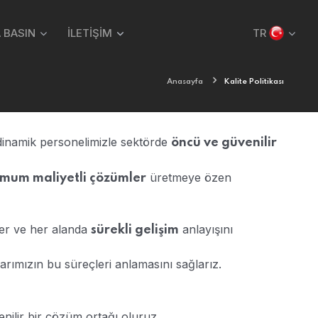
 BASIN
İLETİŞİM
TR
Anasayfa
Kalite Politikası
 dinamik personelimizle sektörde
öncü ve güvenilir
üretmeye özen
imum maliyetli çözümler
eder ve her alanda
anlayışını
sürekli gelişim
arımızın bu süreçleri anlamasını sağlarız.
enilir bir çözüm ortağı oluruz.