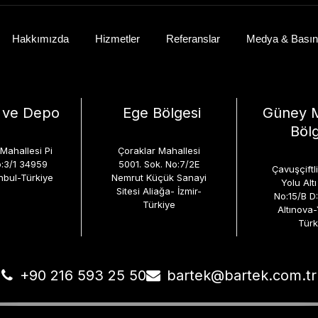
Hakkımızda
Hizmetler
Referanslar
Medya & Basın
k ve Depo
Ege Bölgesi
Güney 
Bölg
Mahallesi Pi
Çoraklar Mahallesi
:3/1 34959
5001. Sok. No:7/2E
Çavuşçiftl
nbul-Türkiye
Nemrut Küçük Sanayi
Yolu Altı 
Sitesi Aliağa- İzmir-
No:15/B D
Türkiye
Altınova
Türk
+90 216 593 25 50
bartek@bartek.com.tr