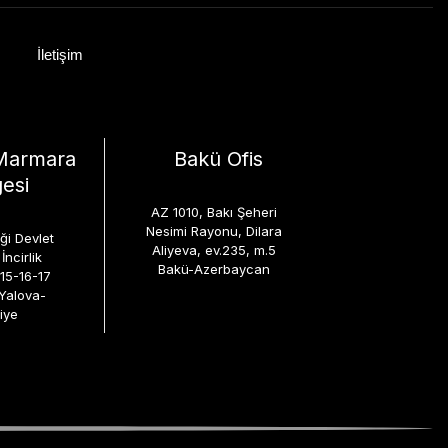
İletişim
Marmara
Bakü Ofis
esi
AZ 1010, Bakı Şeheri
Nesimi Rayonu, Dilara
iği Devlet
Aliyeva, ev.235, m.5
İncirlik
Bakü-Azerbaycan
:15-16-17
-Yalova-
iye