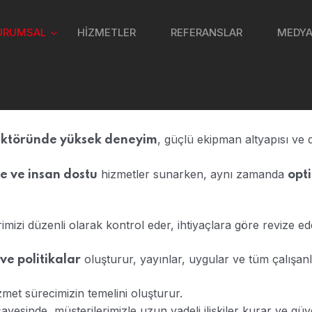
URUMSAL
HİZMETLER
REFERANSLAR
MEDYA
, güçlü ekipman altyapısı ve
sektöründe yüksek deneyim
hizmetler sunarken, aynı zamanda
vre ve insan dostu
opt
rimizi düzenli olarak kontrol eder, ihtiyaçlara göre revize 
oluşturur, yayınlar, uygular ve tüm çalışanl
 ve politikalar
met sürecimizin temelini oluşturur.
yesinde, müşterilerimizle uzun vadeli ilişkiler kurar ve güv